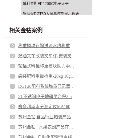
普利赛斯EP4200C电子天平
狄纳乔DGT60大屏幕控制显示仪表
相关金钻案例
称重模块在输送流水线称重系统应用
燃油叉车改装叉车秤-安装叉车称重系统套件 无线可选
轮辐式料罐称重模块助力中药保健饮品生产
袋装肥料重量检重-20kg 10g检重秤助力农业发展
DGT20配料系统称重显示器在汽车部件行业应用案例
5T不锈钢电子地磅平台秤2mx3m基坑式案例分享
赛多利斯水分测定仪MA160在陶瓷行业的应用案例
苏州金钻|食品行业箱装产品动态检重秤案例推荐
苏州金钻 | 水果农副产品在线检重秤案例推荐
苏州金钻| 自动化配套流水线动态检重秤案例推荐