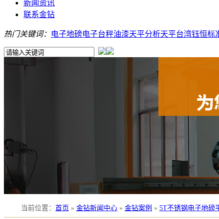
新闻资讯
联系金钻
热门关键词：
电子地磅
电子台秤
油漆天平
分析天平
台湾钰恒
标
当前位置
：
首页
»
金钻新闻中心
»
金钻案例
»
5T不锈钢电子地磅