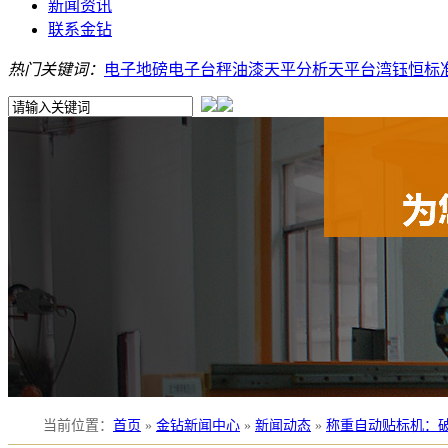
新闻资讯
联系金钻
热门关键词：
电子地磅
电子台秤
油漆天平
分析天平
台湾钰恒
标
当前位置
：
首页
»
金钻新闻中心
»
新闻动态
»
称重自动贴标机：