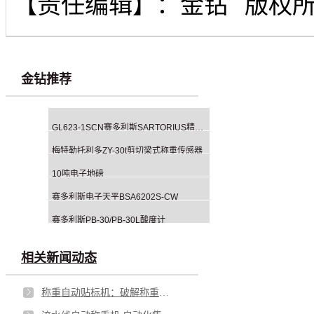
【责任编辑】：
金钻
版权
金钻推荐
GL623-1SCN赛多利斯SARTORIUS精密天平
梅特勒托利多ZY-30t剪切梁式称重传感器
10吨电子地磅
赛多利斯电子天平BSA6202S-CW
赛多利斯PB-30/PB-30L酸度计
相关新闻动态
称重自动贴标机：破解称重贴标脱节难题，筑牢工业生产合规与效率防线