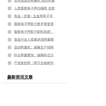
流水线自动称重机 自动化集成 助力生产 6 个月回收投资
入库智能电子秤扫描枪 仓库师傅的 “入库好帮手”不记错数，省劲儿又高效！
食品 / 仓储 / 五金用电子平台秤：精准计量 + 智能记录
智能电子秤助力数字食堂食材溯源管理
智能电子秤配方配料系统：破解配方配料难题，赋能生产精准高效
食品行业入库输送线称重模块 筑牢食安与效率双防线
自动称重机：破解生产线称重痛点，筑牢品质与效率防线
料仓称重模块：破解料仓计量难题
产线复检秤（带不合格剔包）：破解产线品质把控难题，筑牢产品出厂防线
最新资讯文章