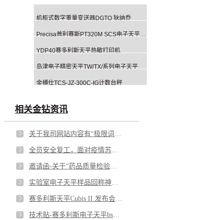
机柜式数字重量变送器DGTQ 狄纳乔
Precisa普利赛斯PT320M SCS电子天平 320g 1mg
YDP40赛多利斯天平热敏打印机
岛津电子精密天平TW/TX/系列电子天平
金搏仕TCS-JZ-300C-IG计数台秤
相关金钻资讯
关于我司网站内容有“极限词”失效协议
全员安全复工，面对疫情苏州金钻这样做！
邀请函-关于“药品质量检验与风险控制”交流-苏州金钻
实验室电子天平样品回称神器 Q-APP回称软件，解放您的双手！
赛多利斯天平Cubis II 发布会：智能天平，酷炫无界！
技术贴-赛多利斯电子天平bsa系列故障诊断指南免费拿走！