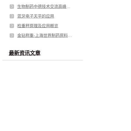
生物制药中德技术交流高峰论坛 赛多利斯
蓝牙电子天平的应用
检重秤原理及应用概览
金钻称重-上海世界制药原料中国展火热进行中
最新资讯文章