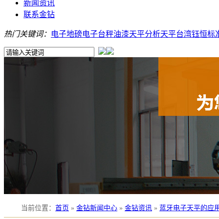
新闻资讯
联系金钻
热门关键词：
电子地磅
电子台秤
油漆天平
分析天平
台湾钰恒
标
当前位置
：
首页
»
金钻新闻中心
»
金钻资讯
»
蓝牙电子天平的应