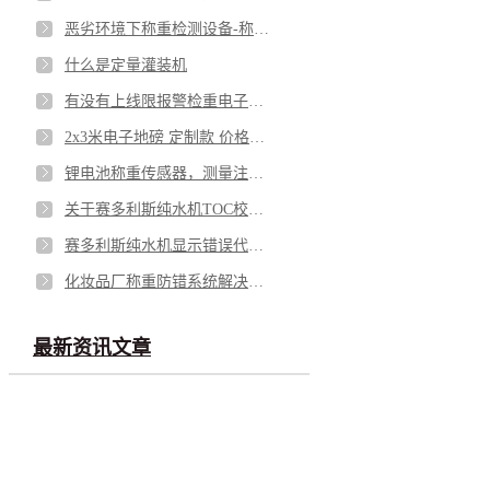
恶劣环境下称重检测设备-称重传感器模块
什么是定量灌装机
有没有上线限报警检重电子天平？
2x3米电子地磅 定制款 价格多少
锂电池称重传感器，测量注液后电池的重量
关于赛多利斯纯水机TOC校准/计量的问题
赛多利斯纯水机显示错误代码0150怎么处理？
化妆品厂称重防错系统解决方案
最新资讯文章