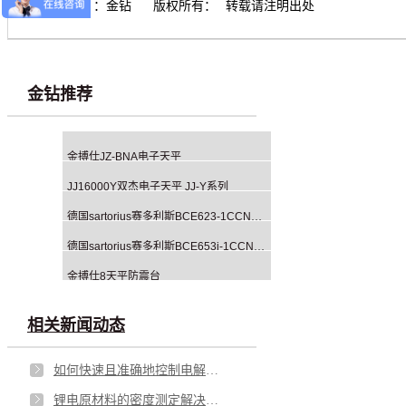
【责任编辑】：
金钻
版权所有：
转载请注明出处
金钻推荐
金搏仕JZ-BNA电子天平
JJ16000Y双杰电子天平 JJ-Y系列
德国sartorius赛多利斯BCE623-1CCN精密天平外部校准
德国sartorius赛多利斯BCE653i-1CCN天平内部校准
金搏仕8天平防震台
相关新闻动态
如何快速且准确地控制电解液注液-精密称重传感器模块来助力！
锂电原材料的密度测定解决方案