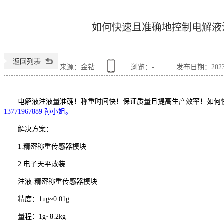
如何快速且准确地控制电解液
来源：金钻
浏览：
-
发布日期：2023-0
电解液注液量准确！称重时间快！保证质量且提高生产效率！如何
13771967889 孙小姐。
解决方案：
1.精密称重传感器模块
2.电子天平改装
注液-精密称重传感器模块
精度：1ug~0.01g
量程：1g~8.2kg