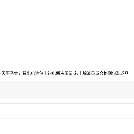
动-天平系统计算出电池包上的电解液重量-若电解液重量合格则包装成品。