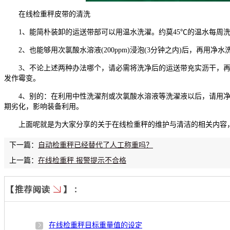
在线检重秤皮带的清洗
1、能简朴装卸的运送带部可以用温水洗濯。约莫45℃的温水每周
2、也能够用次氯酸水溶液(200ppm)浸泡(3分钟之内)后，再用净水
3、不论上述两种办法哪个，请必需将洗净后的运送带充实沥干，
发作霉变。
4、别的：在利用中性洗濯剂或次氯酸水溶液等洗濯液以后，请用
期劣化，影响装备利用。
上面呢就是为大家分享的关于在线检重秤的维护与清洁的相关内容
下一篇：
自动检重秤已经替代了人工称重吗？
上一篇：
在线检重秤 报警提示不合格
在线检重秤目标重量值的设定