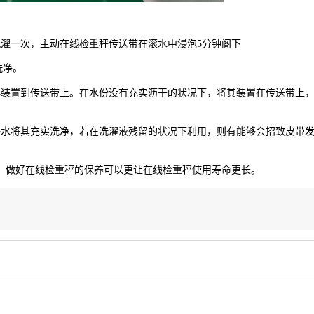
洗濯一次，主动在线检重秤传送带在滚水中浸泡5分钟阁下
洗净。
再装置到传送带上。在水份没有充实沥干的状况下，将其装置在传送带上
净水将其充实洗净，若在洗濯液残留的状况下利用，则有能够会招致皮带
，做好在线检重秤的保养可以更让在线检重秤使用寿命更长。