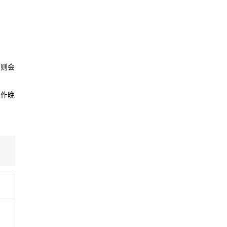
，则会
发作晚