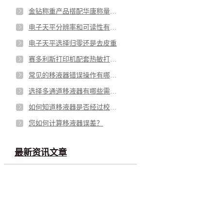
金钻称重产品搭配华唐称量间在第60届广州国际美博会大放异彩
电子天平分辨率和可读性有什么区别？
电子天平选择归零还是去皮重
赛多利斯打印机配套热敏打印纸的耐用性如何？
常见的移液器错误操作有哪些？
选择多通道移液器有哪些需要注意的事项？
如何知道移液器是否经过校准？
您如何计算移液器误差？
最新资讯文章