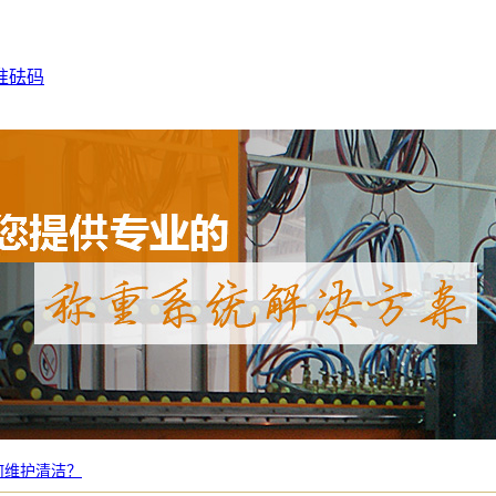
准砝码
何维护清洁？