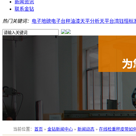
新闻资讯
联系金钻
热门关键词：
电子地磅
电子台秤
油漆天平
分析天平
台湾钰恒
标
当前位置
：
首页
»
金钻新闻中心
»
新闻动态
»
在线检重秤皮带如