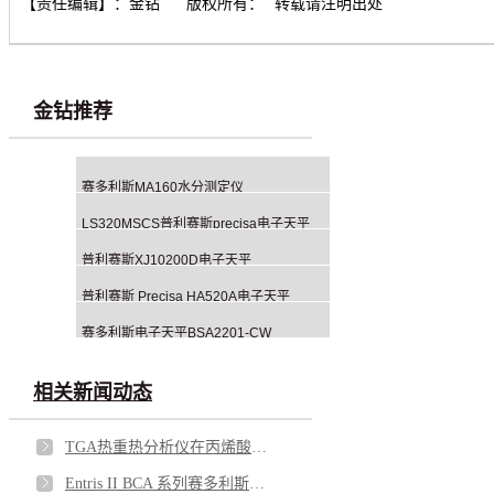
【责任编辑】：
金钻
版权所有：
转载请注明出处
金钻推荐
赛多利斯MA160水分测定仪
LS320MSCS普利赛斯precisa电子天平
普利赛斯XJ10200D电子天平
普利赛斯 Precisa HA520A电子天平
赛多利斯电子天平BSA2201-CW
相关新闻动态
TGA热重热分析仪在丙烯酸酯类共聚物Carbomer的应用
Entris II BCA 系列赛多利斯天平有哪些特性