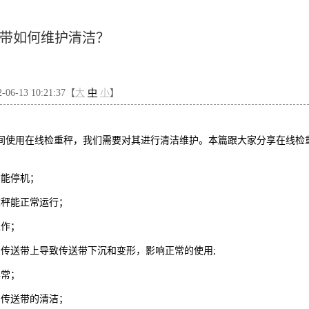
带如何维护清洁？
6-13 10:21:37【
大
中
小
】
间使用在线检重秤，我们需要对其进行清洁维护。本篇跟大家分享在线检
才能停机；
重秤能正常运行；
工作；
传送带上导致传送带下沉和变形，影响正常的使用;
异常；
的传送带的清洁；