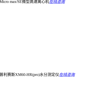
Micro max/SE微型高速离心机
在线咨询
普利赛斯XM60-HR(pro)水分测定仪
在线咨询