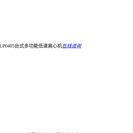
LP0405台式多功能低速离心机
在线咨询