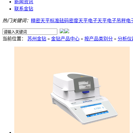
新闻资讯
联系金钻
热门关键词：
精密天平
标准砝码
密度天平
电子天平
电子吊秤
电
当前位置：
苏州金钻
»
金钻产品中心
»
按产品类别分
»
分析仪
-