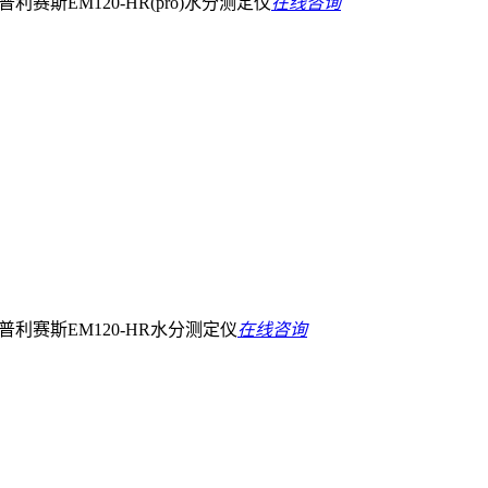
普利赛斯EM120-HR(pro)水分测定仪
在线咨询
普利赛斯EM120-HR水分测定仪
在线咨询