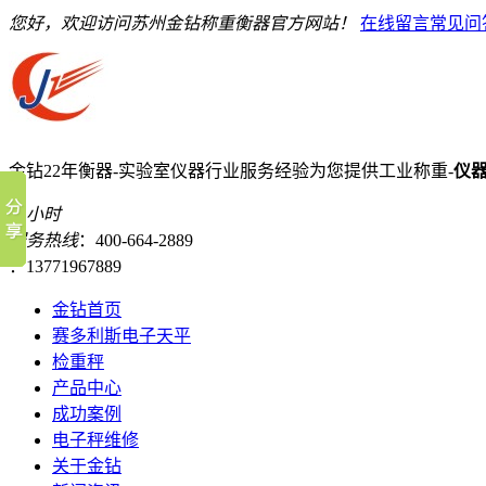
您好，欢迎访问苏州金钻称重衡器官方网站！
在线留言
常见问
金钻22年衡器-实验室仪器行业服务经验
为您提供工业称重-
仪
24小时
服务热线
：400-664-2889
：13771967889
金钻首页
赛多利斯电子天平
检重秤
产品中心
成功案例
电子秤维修
关于金钻