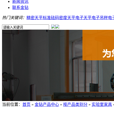
新闻资讯
联系金钻
热门关键词：
精密天平
标准砝码
密度天平
电子天平
电子吊秤
电
当前位置：
首页
»
金钻产品中心
»
按产品类别分
»
实验室家具