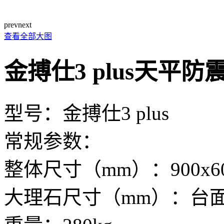
prev
next
查看全部大图
金搏仕3 plus天平防
型号：金搏仕3 plus
常规参数：
整体尺寸（mm）：900x60
大理石尺寸（mm）：台面79