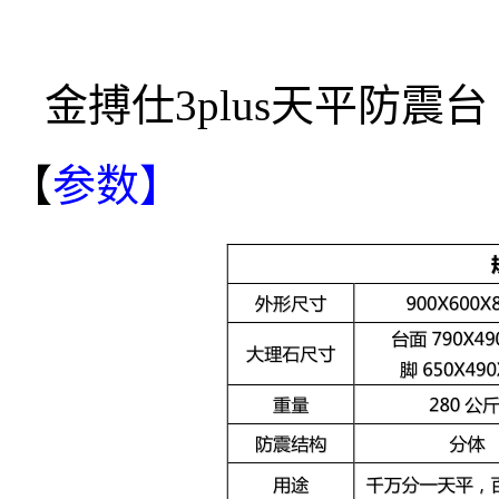
金搏仕3plus天平防震台
【
参数】