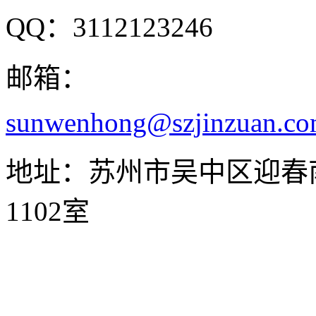
QQ：3112123246
邮箱：
sunwenhong@szjinzuan.c
地址：苏州市吴中区迎春南
1102室