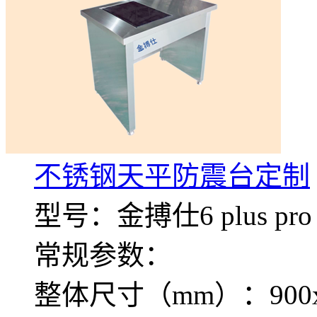
不锈钢天平防震台定制
型号：金搏仕6 plus pro
常规参数：
整体尺寸（mm）：900x6