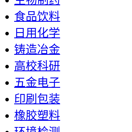
食品饮料
日用化学
铸造冶金
高校科研
五金电子
印刷包装
橡胶塑料
环境检测