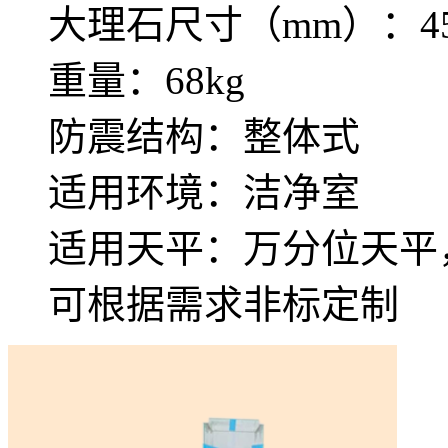
大理石尺寸（mm）：450
重量：68kg
防震结构：整体式
适用环境：洁净室
适用天平：万分位天平
可根据需求非标定制