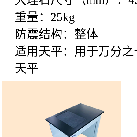
重量：25kg
防震结构：整体
适用天平：用于万分之
天平