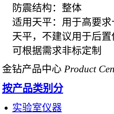
防震结构：整体
适用天平：用于高要求
天平，不建议用于后置
可根据需求非标定制
金钻产品中心
Product Cen
按产品类别分
实验室仪器