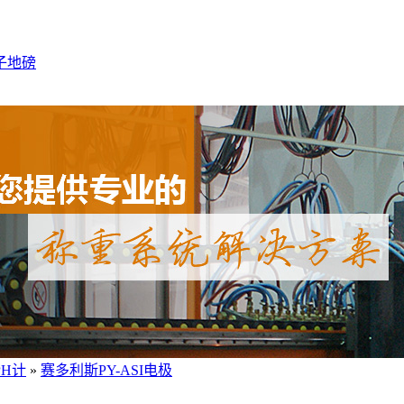
子地磅
PH计
»
赛多利斯PY-ASI电极