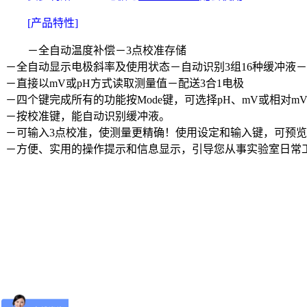
[产品特性]
－全自动温度补偿－3点校准存储
－全自动显示电极斜率及使用状态－自动识别3组16种缓冲液
－直接以mV或pH方式读取测量值－配送3合1电极
－四个键完成所有的功能按Mode键，可选择pH、mV或相对m
－按校准键，能自动识别缓冲液。
－可输入3点校准，使测量更精确！使用设定和输入键，可预览
－方便、实用的操作提示和信息显示，引导您从事实验室日常